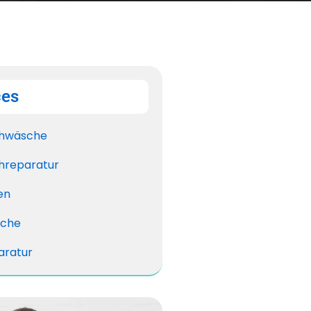
ces
hwäsche
hreparatur
en
sche
aratur