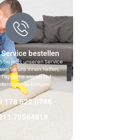
 Service bestellen
n Sie jetzt unseren Service
sen Sie uns Ihnen helfen,
e Teppiche wieder auf
dermann zu bringen.
9 178 522 0746
211 79564818