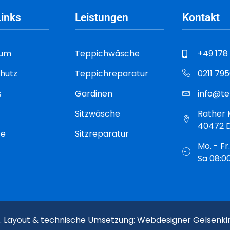
Links
Leistungen
Kontakt
sum
Teppichwäsche
+49 178
hutz
Teppichreparatur
0211 79
s
Gardinen
info@te
Sitzwäsche
Rather 
40472 D
te
Sitzreparatur
Mo. - Fr
Sa 08:0
en. Layout & technische Umsetzung: Webdesigner Gelsenk