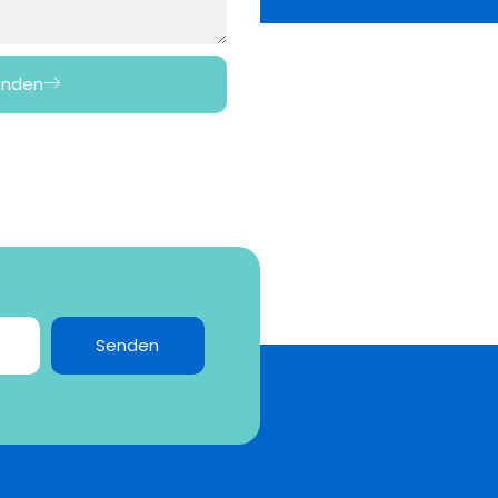
enden
Senden