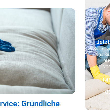
Jetzt
Bestelle
und las
Ihr
Vor
+4
0
rvice: Gründliche