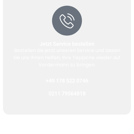
Jetzt Service bestellen
Bestellen Sie jetzt unseren Service und lassen
Sie uns Ihnen helfen, Ihre Teppiche wieder auf
Vordermann zu bringen.
+49 178 522 0746
0211 79564818