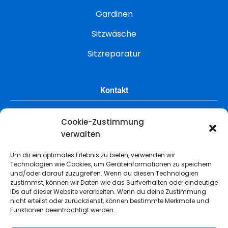
Gardinen
Sitzwäsche
Sitzreparatur
Kontakt
Cookie-Zustimmung
+49 178 522 0746
verwalten
0211 79564818
Um dir ein optimales Erlebnis zu bieten, verwenden wir
info@teppichreinigung-wajir.de
Technologien wie Cookies, um Geräteinformationen zu speichern
und/oder darauf zuzugreifen. Wenn du diesen Technologien
Rather Kreuzweg 64
zustimmst, können wir Daten wie das Surfverhalten oder eindeutige
IDs auf dieser Website verarbeiten. Wenn du deine Zustimmung
40472 Düsseldorf
nicht erteilst oder zurückziehst, können bestimmte Merkmale und
Funktionen beeinträchtigt werden.
Mo. - Fr. von 08:00 - 22:00 Uhr