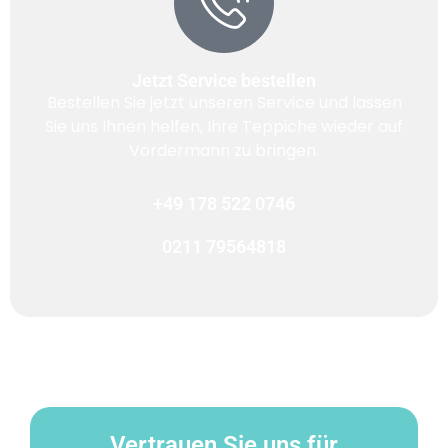
Jetzt Service bestellen
Bestellen Sie jetzt unseren Service und lassen
Sie uns Ihnen helfen, Ihre Teppiche wieder auf
Vordermann zu bringen.
+49 178 522 0746
0211 79564818
Vertrauen Sie uns für