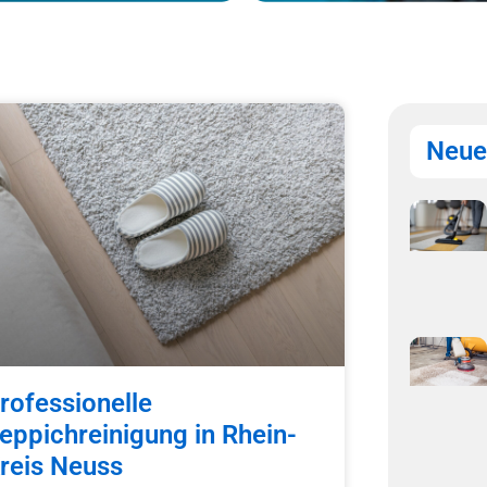
Neue
rofessionelle
eppichreinigung in Rhein-
reis Neuss