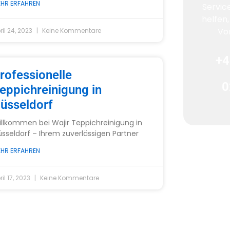
HR ERFAHREN
Servic
helfen
Vo
ril 24, 2023
Keine Kommentare
+4
rofessionelle
0
eppichreinigung in
üsseldorf
llkommen bei Wajir Teppichreinigung in
sseldorf – Ihrem zuverlässigen Partner
HR ERFAHREN
ril 17, 2023
Keine Kommentare