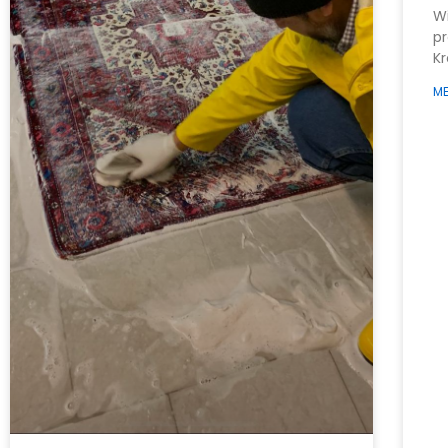
Wi
pr
Kr
ME