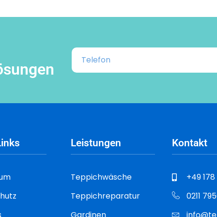
lösungen
Links
Leistungen
Kontakt
sum
Teppichwäsche
+49 178
hutz
Teppichreparatur
0211 79
s
Gardinen
info@te