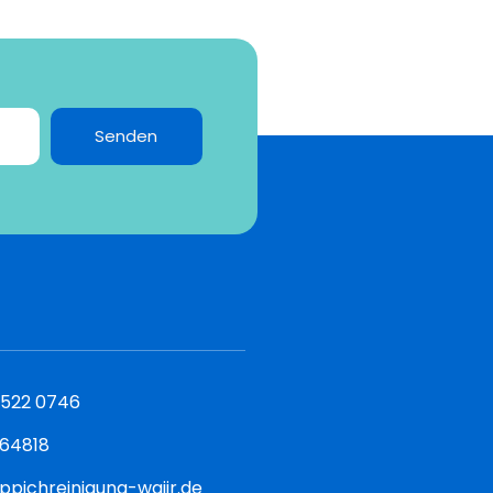
Senden
 522 0746
564818
ppichreinigung-wajir.de