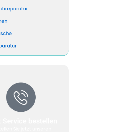
chreparatur
nen
äsche
paratur
t Service bestellen
ellen Sie jetzt unseren