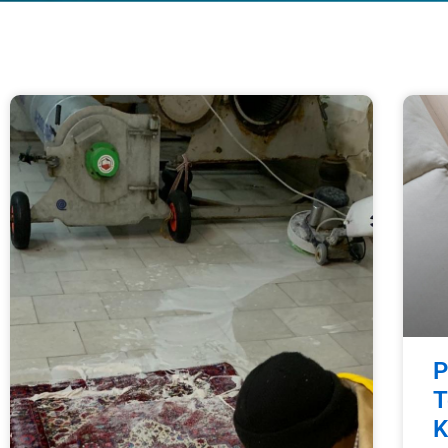
P
T
K