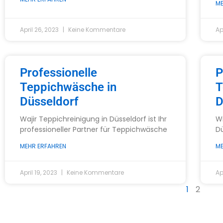
ME
April 26, 2023
Keine Kommentare
Ap
Professionelle
P
Teppichwäsche in
T
Düsseldorf
D
Wajir Teppichreinigung in Düsseldorf ist Ihr
Wi
professioneller Partner für Teppichwäsche
Dü
MEHR ERFAHREN
ME
April 19, 2023
Keine Kommentare
Ap
1
2